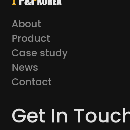
About
スチール製ガー
Product
Case study
News
Contact
Get In Touc