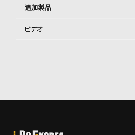
追加製品
ST185: 500H / ST340: 1000
規格
歩行者通路用ドアやガードレールエンドなど、
ビデオ
スチール
材質
カラー
黄色・青色
ベース
ST 185: Ø185 / ST 340: Ø34
Steel
パイプ
ST 185: Ø61 / ST 340: Ø114 