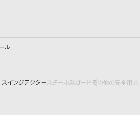
ール
スチール製ガード
その他の安全用品
スイングテクター