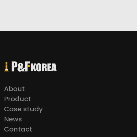
置が可能
材質
スチール
カラー
黄色
ベース
170 x 170
パイプ
Ø116
About
Product
備考
製品サイズの調整が可能
Case study
News
Contact