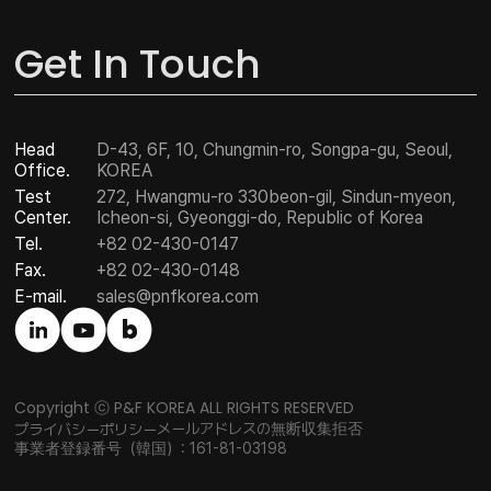
Get In Touch
Head
D-43, 6F, 10, Chungmin-ro, Songpa-gu, Seoul,
Office.
KOREA
Test
272, Hwangmu-ro 330beon-gil, Sindun-myeon,
Center.
Icheon-si, Gyeonggi-do, Republic of Korea
Tel.
+82 02-430-0147
Fax.
+82 02-430-0148
E-mail.
sales@pnfkorea.com
Copyright ⓒ P&F KOREA ALL RIGHTS RESERVED
メールアドレスの無断収集拒否
プライバシーポリシー
事業者登録番号（韓国）: 161-81-03198